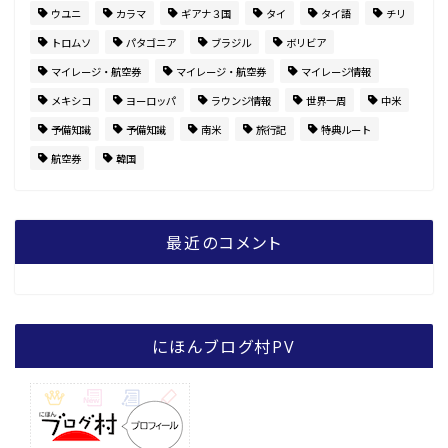
ウユニ
カラマ
ギアナ３国
タイ
タイ語
チリ
トロムソ
パタゴニア
ブラジル
ボリビア
マイレージ・航空券
マイレージ・航空券
マイレージ情報
メキシコ
ヨーロッパ
ラウンジ情報
世界一周
中米
予備知識
予備知識
南米
旅行記
特典ルート
航空券
韓国
最近のコメント
にほんブログ村PV