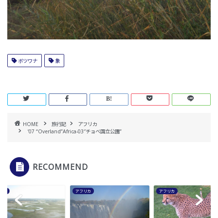
ボツワナ
象
HOME
旅行記
アフリカ
’07 “Overland”Africa-03″チョベ国立公園”
RECOMMEND
リカ
アフリカ
アフリカ