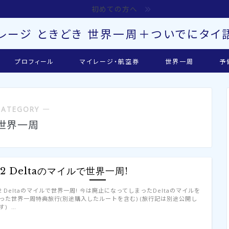
初めての方へ
レージ ときどき 世界一周＋ついでにタイ語
プロフィール
マイレージ・航空券
世界一周
予
CATEGORY ―
世界一周
12 Deltaのマイルで世界一周!
12 Deltaのマイルで世界一周! 今は廃止になってしまったDeltaのマイルを
った世界一周特典旅行(別途購入したルートを含む) (旅行記は別途公開し
す) …