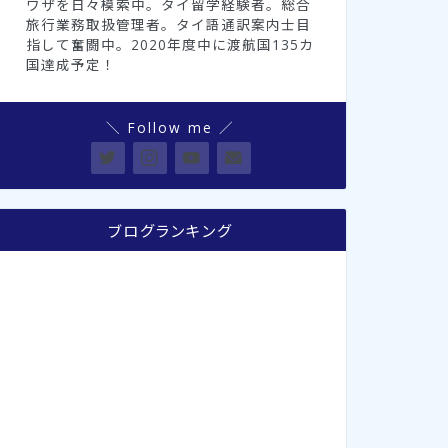
ワザを日々模索中。タイ留学経験者。総合
旅行業務取扱管理者。タイ語通訳案内士目
指して奮闘中。2020年度中に渡航国135カ
国達成予定！
＼ Follow me ／
ブログランキング