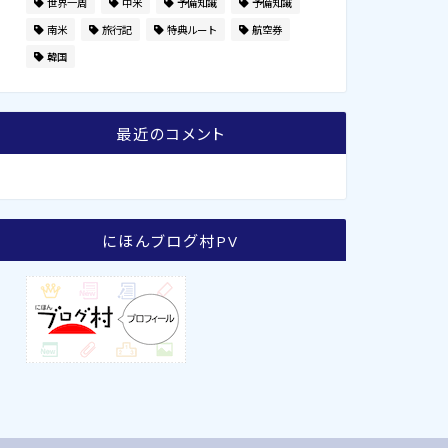
世界一周
中米
予備知識
予備知識
南米
旅行記
特典ルート
航空券
韓国
最近のコメント
にほんブログ村PV