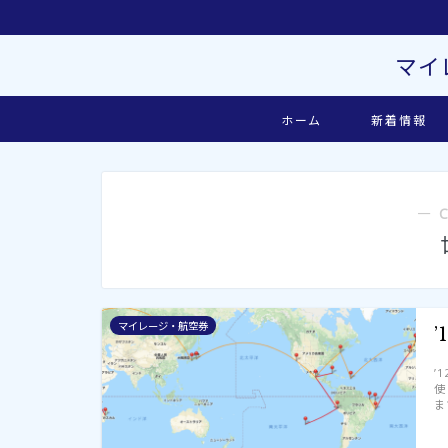
マイ
ホーム
新着情報
― 
マイレージ・航空券
’
’
使
ま