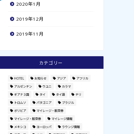
2020年1月
2019年12月
2019年11月
カテゴリー
HOTEL
お知らせ
アジア
アフリカ
アルゼンチン
ウユニ
カラマ
イレージ・航空券
マイレージ・航空券
ギアナ３国
タイ
タイ語
チリ
トロムソ
パタゴニア
ブラジル
ボリビア
マイレージ・航空券
マイレージ・航空券
マイレージ情報
ースター島に安く行く方法！
人生初のビジネスクラス。マイ
メキシコ
ヨーロッパ
ラウンジ情報
ル獲得から搭乗までの軌跡。