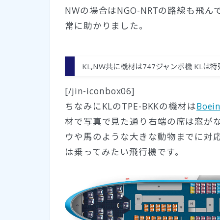
NWの場合はNGO-NRTの路線も飛
常に助かりました。
KL,NW共に機材は747ジャンボ機 KLは
[/jin-iconbox06]
ちなみにKLのTPE-BKKの機材は
Boe
材で写真で見た通り右端の席は窓が
ウや馬のような大きな動物までに対
は乗ってみたい飛行機です。