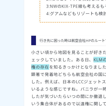
3:NWのKIX-TPE線も考える
4:グアムなどもリゾートも検
行き先に困った時は航空会社HPのルート
小さい頃から地図を見ることが好き
ェックしていました。ある日、
KLMの
権の存在
を知るきっかけとなりました
顕著で発着地どちらも航空会社の国
した。例えば、日本のLCCジェット
いるような感じですね。バニラが一時期
したが気づいたらいつの間にか撤退し
いう集合体があるので以遠権に関し