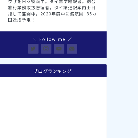
ワザを日々模索中。タイ留学経験者。総合
旅行業務取扱管理者。タイ語通訳案内士目
指して奮闘中。2020年度中に渡航国135カ
国達成予定！
＼ Follow me ／
ブログランキング