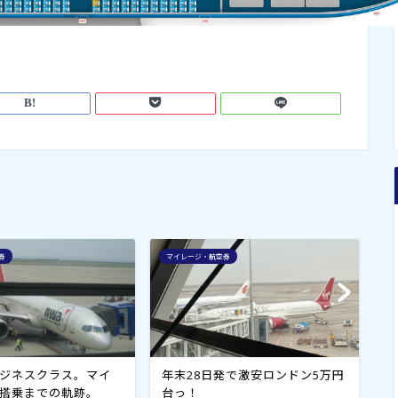
券
マイレージ・航空券
マ
ジネスクラス。マイ
年末28日発で激安ロンドン5万円
イ
搭乗までの軌跡。
台っ！