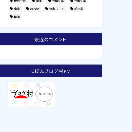
世界一周
中米
予備知識
予備知識
南米
旅行記
特典ルート
航空券
2020年4月1日
2019年11月4
韓国
最近のコメント
にほんブログ村PV