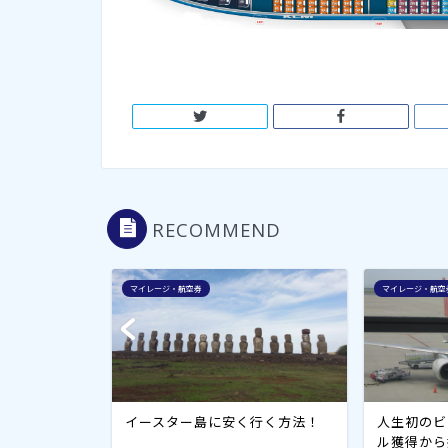
RECOMMEND
マイレージ・航空券
マイレージ・航空
ロンドン5万円
イースター島に安く行く方法！
人生初のビ
ル獲得から