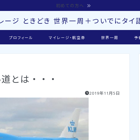
初めての方へ
レージ ときどき 世界一周＋ついでにタイ語
プロフィール
マイレージ・航空券
世界一周
予
い道とは・・・
2019年11月5日