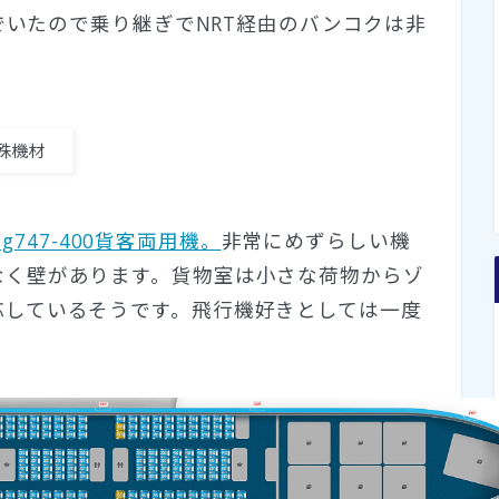
んでいたので乗り継ぎでNRT経由のバンコクは非
特殊機材
ing747-400貨客両用機。
非常にめずらしい機
なく壁があります。貨物室は小さな荷物からゾ
応しているそうです。飛行機好きとしては一度