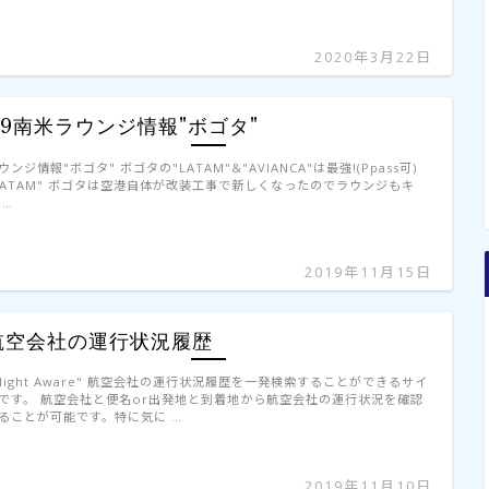
2020年3月22日
'19南米ラウンジ情報"ボゴタ"
ウンジ情報"ボゴタ" ボゴタの"LATAM"&"AVIANCA"は最強!(Ppass可)
LATAM" ボゴタは空港自体が改装工事で新しくなったのでラウンジもキ
 …
2019年11月15日
航空会社の運行状況履歴
Flight Aware" 航空会社の運行状況履歴を一発検索することができるサイ
です。 航空会社と便名or出発地と到着地から航空会社の運行状況を確認
ることが可能です。特に気に …
2019年11月10日