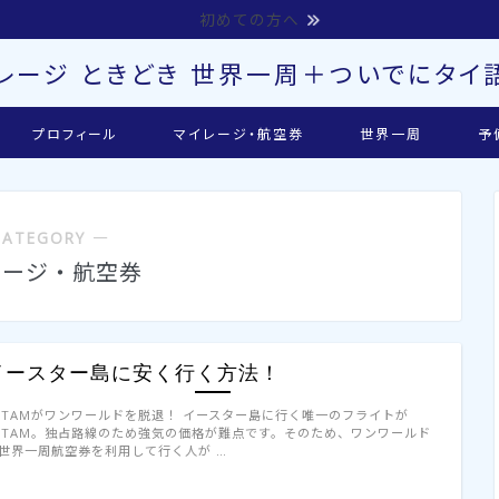
初めての方へ
レージ ときどき 世界一周＋ついでにタイ語
プロフィール
マイレージ・航空券
世界一周
予
CATEGORY ―
レージ・航空券
イースター島に安く行く方法！
ATAMがワンワールドを脱退！ イースター島に行く唯一のフライトが
ATAM。独占路線のため強気の価格が難点です。そのため、ワンワールド
世界一周航空券を利用して行く人が …