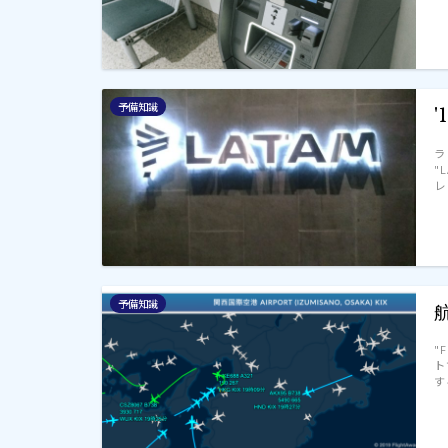
予備知識
ラ
"
レ
予備知識
"
ト
す