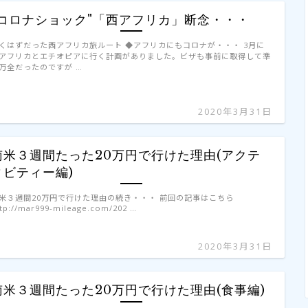
"コロナショック"「西アフリカ」断念・・・
くはずだった西アフリカ旅ルート ◆アフリカにもコロナが・・・ 3月に
アフリカとエチオピアに行く計画がありました。ビザも事前に取得して準
万全だったのですが …
2020年3月31日
南米３週間たった20万円で行けた理由(アクテ
ィビティー編)
米３週間20万円で行けた理由の続き・・・ 前回の記事はこちら
tp://mar999-mileage.com/202 …
2020年3月31日
南米３週間たった20万円で行けた理由(食事編)