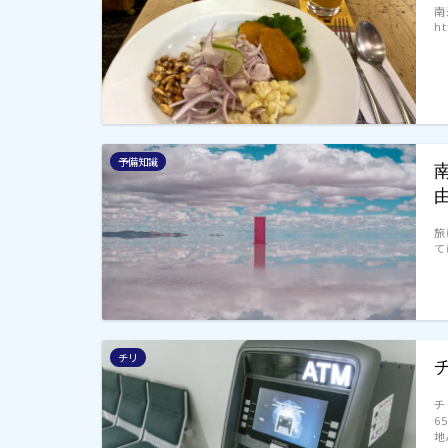
南
ht
予備知識
旅
て
チリ
チ
6
地