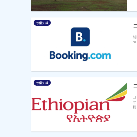
予備知識
前
m
予備知識
コ
セ
続