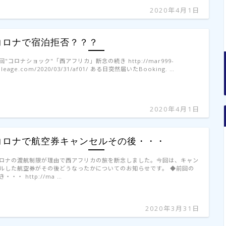
2020年4月1日
コロナで宿泊拒否？？？
回"コロナショック"「西アフリカ」断念の続き http://mar999-
ileage.com/2020/03/31/af01/ ある日突然届いたBooking. …
2020年4月1日
コロナで航空券キャンセルその後・・・
ロナの渡航制限が理由で西アフリカの旅を断念しました。今回は、キャン
ルした航空券がその後どうなったかについてのお知らせです。 ◆前回の
き・・・ http://ma …
2020年3月31日