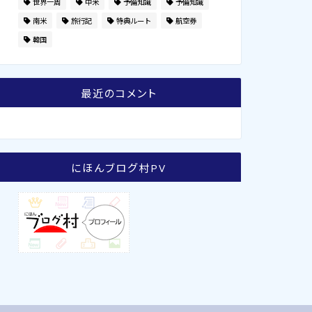
世界一周
中米
予備知識
予備知識
南米
旅行記
特典ルート
航空券
韓国
最近のコメント
にほんブログ村PV