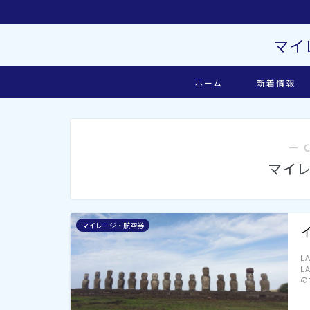
マイ
ホーム
新着情報
― 
マイ
マイレージ・航空券
L
L
の