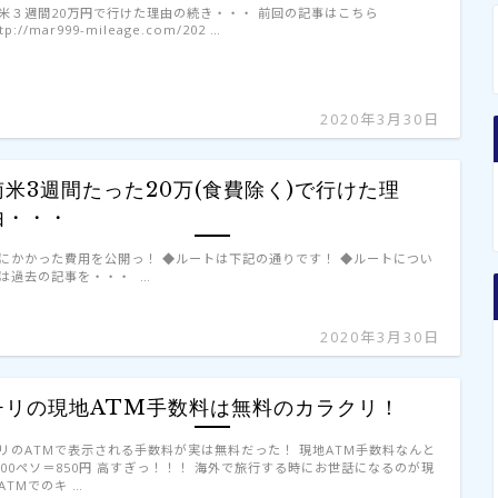
米３週間20万円で行けた理由の続き・・・ 前回の記事はこちら
tp://mar999-mileage.com/202 …
2020年3月30日
南米3週間たった20万(食費除く)で行けた理
由・・・
にかかった費用を公開っ！ ◆ルートは下記の通りです！ ◆ルートについ
は過去の記事を・・・ …
2020年3月30日
チリの現地ATM手数料は無料のカラクリ！
リのATMで表示される手数料が実は無料だった！ 現地ATM手数料なんと
500ペソ＝850円 高すぎっ！！！ 海外で旅行する時にお世話になるのが現
ATMでのキ …