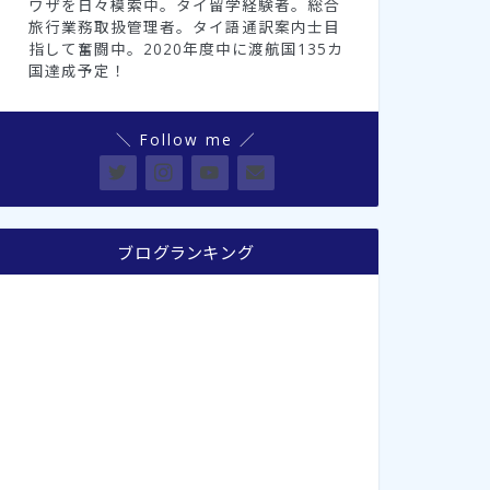
ワザを日々模索中。タイ留学経験者。総合
旅行業務取扱管理者。タイ語通訳案内士目
指して奮闘中。2020年度中に渡航国135カ
国達成予定！
＼ Follow me ／
ブログランキング