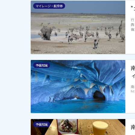
マイレージ・航空券
行
西
備
予備知識
南
ht
予備知識