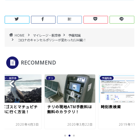
HOME
マイレージ・航空券
予備知識
コロナのキャンセルポリシーが変わった(UA編)！
RECOMMEND
レージ・航空券
チリ
予備知識
ラパゴスとマチュピチ
チリの現地ATM手数料は
時刻表検索
お得に行く方法！
無料のカラクリ！
2020年4月3日
2020年3月22日
2019年11月