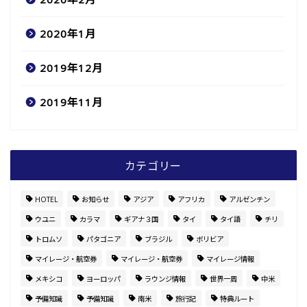
2020年1月
2019年12月
2019年11月
カテゴリー
HOTEL
お知らせ
アジア
アフリカ
アルゼンチン
ウユニ
カラマ
ギアナ３国
タイ
タイ語
チリ
トロムソ
パタゴニア
ブラジル
ボリビア
マイレージ・航空券
マイレージ・航空券
マイレージ情報
メキシコ
ヨーロッパ
ラウンジ情報
世界一周
中米
予備知識
予備知識
南米
旅行記
特典ルート