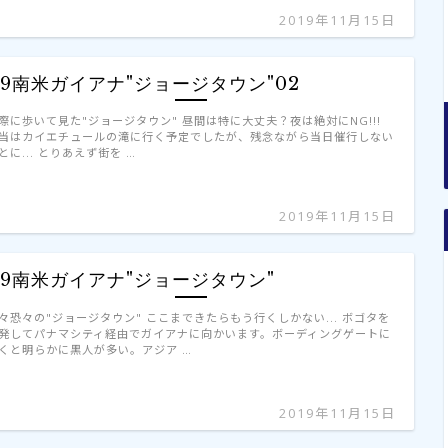
2019年11月15日
'19南米ガイアナ"ジョージタウン"02
際に歩いて見た"ジョージタウン" 昼間は特に大丈夫？夜は絶対にNG!!!
当はカイエチュールの滝に行く予定でしたが、残念ながら当日催行しない
とに... とりあえず街を …
2019年11月15日
'19南米ガイアナ"ジョージタウン"
々恐々の"ジョージタウン" ここまできたらもう行くしかない... ボゴタを
発してパナマシティ経由でガイアナに向かいます。ボーディングゲートに
くと明らかに黒人が多い。アジア …
2019年11月15日