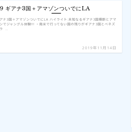
'19 ギアナ3国＋アマゾンついでにLA
アナ3国＋アマゾンついでにLA ハイライト:未知なるギアナ3国横断とアマ
ンでジャングル体験!!! ・南米で行ってない国の残りがギアナ3国とベネズ
ラ …
2019年11月14日