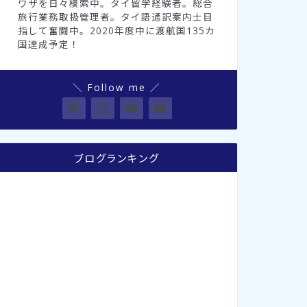
ワザを日々模索中。タイ留学経験者。総合
旅行業務取扱管理者。タイ語通訳案内士目
指して奮闘中。2020年度中に渡航国135カ
国達成予定！
＼ Follow me ／
ブログランキング