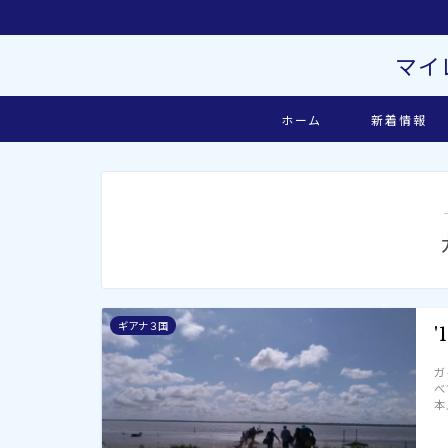
マイ
ホーム
新着情報
ギアナ３国
ガ
べ
本