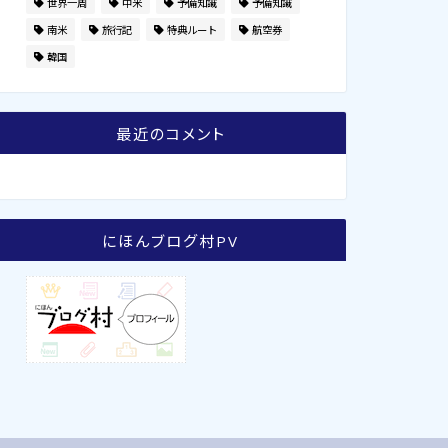
世界一周
中米
予備知識
予備知識
南米
旅行記
特典ルート
航空券
韓国
最近のコメント
にほんブログ村PV