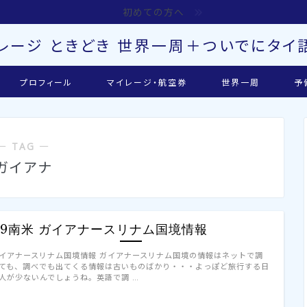
初めての方へ
レージ ときどき 世界一周＋ついでにタイ語
プロフィール
マイレージ・航空券
世界一周
予
― TAG ―
ガイアナ
'19南米 ガイアナースリナム国境情報
イアナースリナム国境情報 ガイアナースリナム国境の情報はネットで調
ても、調べでも出てくる情報は古いものばかり・・・よっぽど旅行する日
人が少ないんでしょうね。英語で調 …