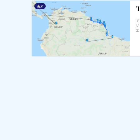
南米
ギ
ゾ
エ