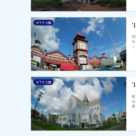
ギアナ３国
実
本
こ
ギアナ３国
戦
出
着