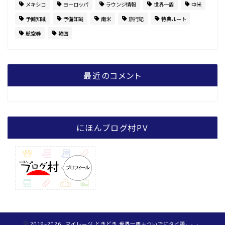
メキシコ
ヨーロッパ
ラウンジ情報
世界一周
中米
予備知識
予備知識
南米
旅行記
特典ルート
航空券
韓国
最近のコメント
にほんブログ村PV
2019–2026 マイレージ ときどき 世界一周＋ついでにタイ語。。。