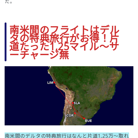
た。
南米間のフライトはデル
タの特典旅行がお得！片
道たった1,25マイル〜サ
ーチャージ無
南米間のデルタの特典旅行はなんと片道1,25万〜取れ