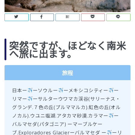
突然ですが、ほどなく南米
へ旅に出ます。
旅程
日本ー
ーソウルー
ーメキシコシティー
ー
リマー
ーサルターウワマカ渓谷(サリーナス・
グランデ.７色の丘(プルママルカ).虹色の丘(オル
ノカル).ウユニ塩湖.アタカマ砂漠.カラマー
ー
バルマセダ(パタゴニア) ーマーブルケー
ブ.Exploradores Glacierーバルマセダ ー
ーリ